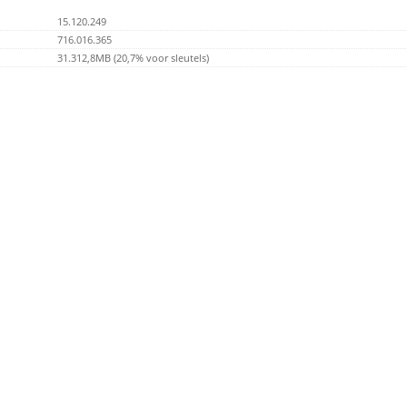
15.120.249
716.016.365
31.312,8MB (20,7% voor sleutels)