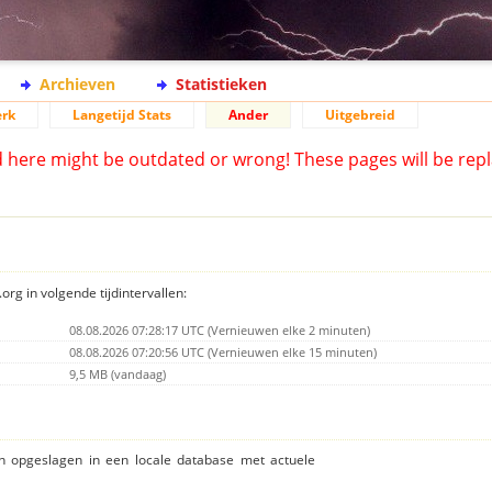
Archieven
Statistieken
rk
Langetijd Stats
Ander
Uitgebreid
d here might be outdated or wrong! These pages will be repl
org in volgende tijdintervallen:
08.08.2026 07:28:17 UTC (Vernieuwen elke 2 minuten)
08.08.2026 07:20:56 UTC (Vernieuwen elke 15 minuten)
9,5 MB (vandaag)
ijn opgeslagen in een locale database met actuele