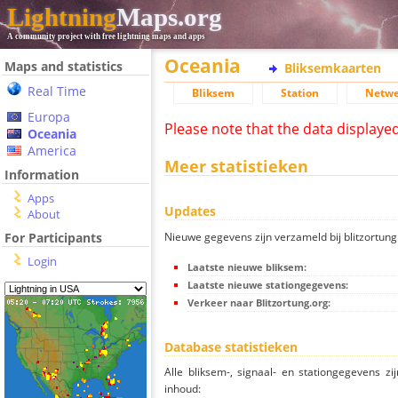
Lightning
Maps.org
A community project with free lightning maps and apps
Oceania
Maps and statistics
Bliksemkaarten
Real Time
Bliksem
Station
Netwe
Europa
Please note that the data displaye
Oceania
America
Meer statistieken
Information
Apps
Updates
About
Nieuwe gegevens zijn verzameld bij blitzortung.
For Participants
Login
Laatste nieuwe bliksem:
Laatste nieuwe stationgegevens:
Verkeer naar Blitzortung.org:
Database statistieken
Alle bliksem-, signaal- en stationgegevens z
inhoud: