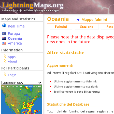
Lightning
Maps.org
A community project with free lightning maps and apps
Oceania
Maps and statistics
Mappe fulmini
Real Time
Fulmini
Stazione
Rete 
Europa
Please note that the data displaye
Oceania
new ones in the future.
America
Information
Altre statistiche
Apps
About
Aggiornamenti
For Participants
Ad intervalli regolari tutti i dati vengono sincron
Login
Ultimo aggiornamento fulmini:
Ultimo aggiornamento stazioni:
Traffico verso la rete Blitzortung:
Statistiche del Database
Tutti i dati dei fulmini, dei segnali registrati