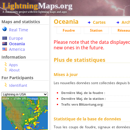
Lightning
Maps.org
A community project with free lightning maps and apps
Oceania
Maps and statistics
Cartes
Arc
Real Time
Foudre
Station
Réseau
Europe
Please note that the data displaye
Oceania
new ones in the future.
America
Information
Plus de statistiques
Apps
About
Mises à jour
For Participants
Les nouvelles données sont collectées depuis bli
Identifiant
Dernière Maj. de la foudre :
Dernière Maj. de la station :
Trafic vers Blitzortung.org:
Statistique de la base de données
Tous les coups de foudre, signaux et donnée