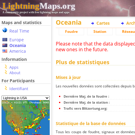
Lightning
Maps.org
A community project with free lightning maps and apps
Oceania
Maps and statistics
Cartes
Arc
Real Time
Foudre
Station
Réseau
Europe
Please note that the data displaye
Oceania
new ones in the future.
America
Information
Plus de statistiques
Apps
About
Mises à jour
For Participants
Les nouvelles données sont collectées depuis bli
Identifiant
Dernière Maj. de la foudre :
Dernière Maj. de la station :
Trafic vers Blitzortung.org:
Statistique de la base de données
Tous les coups de foudre, signaux et donnée