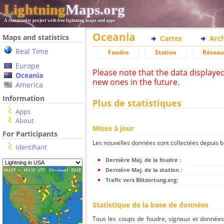
Lightning
Maps.org
A community project with free lightning maps and apps
Oceania
Maps and statistics
Cartes
Arc
Real Time
Foudre
Station
Réseau
Europe
Please note that the data displaye
Oceania
new ones in the future.
America
Information
Plus de statistiques
Apps
About
Mises à jour
For Participants
Les nouvelles données sont collectées depuis bli
Identifiant
Dernière Maj. de la foudre :
Dernière Maj. de la station :
Trafic vers Blitzortung.org:
Statistique de la base de données
Tous les coups de foudre, signaux et donnée