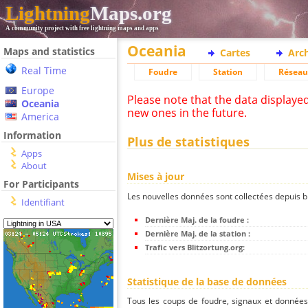
Lightning
Maps.org
A community project with free lightning maps and apps
Oceania
Maps and statistics
Cartes
Arc
Real Time
Foudre
Station
Réseau
Europe
Please note that the data displaye
Oceania
new ones in the future.
America
Information
Plus de statistiques
Apps
About
Mises à jour
For Participants
Les nouvelles données sont collectées depuis bli
Identifiant
Dernière Maj. de la foudre :
Dernière Maj. de la station :
Trafic vers Blitzortung.org:
Statistique de la base de données
Tous les coups de foudre, signaux et donnée