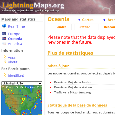
Lightning
Maps.org
A community project with free lightning maps and apps
Oceania
Maps and statistics
Cartes
Arc
Real Time
Foudre
Station
Réseau
Europe
Please note that the data displaye
Oceania
new ones in the future.
America
Information
Plus de statistiques
Apps
About
Mises à jour
For Participants
Les nouvelles données sont collectées depuis bli
Identifiant
Dernière Maj. de la foudre :
Dernière Maj. de la station :
Trafic vers Blitzortung.org:
Statistique de la base de données
Tous les coups de foudre, signaux et donnée