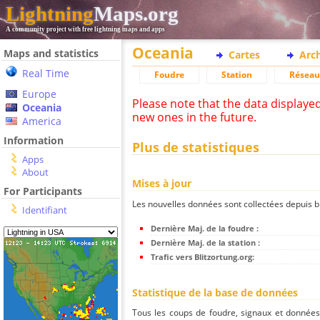
Lightning
Maps.org
A community project with free lightning maps and apps
Oceania
Maps and statistics
Cartes
Arc
Real Time
Foudre
Station
Réseau
Europe
Please note that the data displaye
Oceania
new ones in the future.
America
Information
Plus de statistiques
Apps
About
Mises à jour
For Participants
Les nouvelles données sont collectées depuis bli
Identifiant
Dernière Maj. de la foudre :
Dernière Maj. de la station :
Trafic vers Blitzortung.org:
Statistique de la base de données
Tous les coups de foudre, signaux et donnée