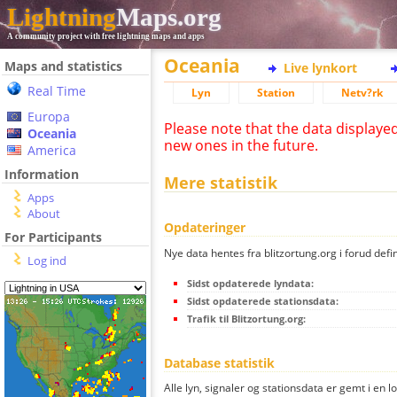
Lightning
Maps.org
A community project with free lightning maps and apps
Oceania
Maps and statistics
Live lynkort
Real Time
Lyn
Station
Netv?rk
Europa
Please note that the data displaye
Oceania
new ones in the future.
America
Information
Mere statistik
Apps
About
Opdateringer
For Participants
Nye data hentes fra blitzortung.org i forud defi
Log ind
Sidst opdaterede lyndata:
Sidst opdaterede stationsdata:
Trafik til Blitzortung.org:
Database statistik
Alle lyn, signaler og stationsdata er gemt i en