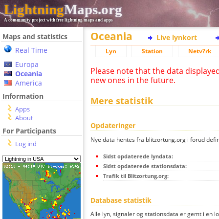
Lightning
Maps.org
A community project with free lightning maps and apps
Oceania
Maps and statistics
Live lynkort
Real Time
Lyn
Station
Netv?rk
Europa
Please note that the data displaye
Oceania
new ones in the future.
America
Information
Mere statistik
Apps
About
Opdateringer
For Participants
Nye data hentes fra blitzortung.org i forud defi
Log ind
Sidst opdaterede lyndata:
Sidst opdaterede stationsdata:
Trafik til Blitzortung.org:
Database statistik
Alle lyn, signaler og stationsdata er gemt i en