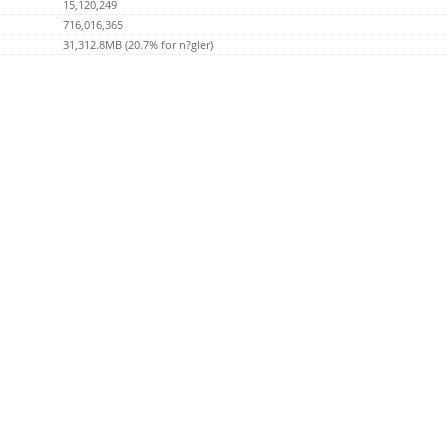
15,120,249
716,016,365
31,312.8MB (20.7% for n?gler)