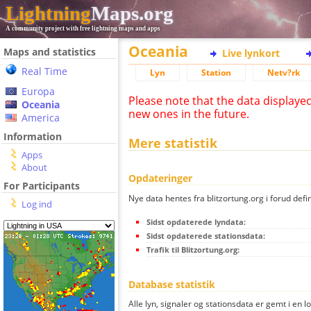
Lightning
Maps.org
A community project with free lightning maps and apps
Oceania
Maps and statistics
Live lynkort
Real Time
Lyn
Station
Netv?rk
Europa
Please note that the data displaye
Oceania
new ones in the future.
America
Information
Mere statistik
Apps
About
Opdateringer
For Participants
Nye data hentes fra blitzortung.org i forud defi
Log ind
Sidst opdaterede lyndata:
Sidst opdaterede stationsdata:
Trafik til Blitzortung.org:
Database statistik
Alle lyn, signaler og stationsdata er gemt i en