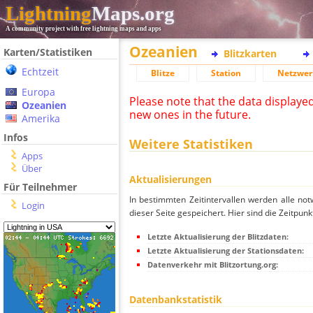
Lightning
Maps.org
A community project with free lightning maps and apps
Ozeanien
Karten/Statistiken
Blitzkarten
Echtzeit
Blitze
Station
Netzwer
Europa
Please note that the data displaye
Ozeanien
new ones in the future.
Amerika
Infos
Weitere Statistiken
Apps
Über
Aktualisierungen
Für Teilnehmer
In bestimmten Zeitintervallen werden alle no
Login
dieser Seite gespeichert. Hier sind die Zeitpunk
Letzte Aktualisierung der Blitzdaten:
Letzte Aktualisierung der Stationsdaten:
Datenverkehr mit Blitzortung.org:
Datenbankstatistik