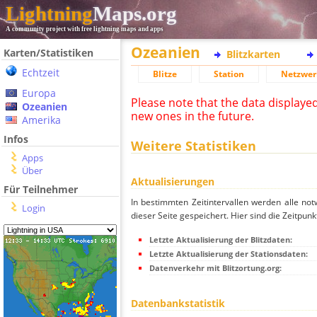
Lightning
Maps.org
A community project with free lightning maps and apps
Ozeanien
Karten/Statistiken
Blitzkarten
Echtzeit
Blitze
Station
Netzwer
Europa
Please note that the data displaye
Ozeanien
new ones in the future.
Amerika
Infos
Weitere Statistiken
Apps
Über
Aktualisierungen
Für Teilnehmer
In bestimmten Zeitintervallen werden alle no
Login
dieser Seite gespeichert. Hier sind die Zeitpunk
Letzte Aktualisierung der Blitzdaten:
Letzte Aktualisierung der Stationsdaten:
Datenverkehr mit Blitzortung.org:
Datenbankstatistik