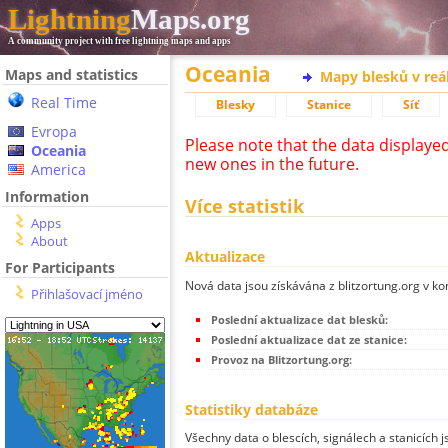
Lightning
Maps.org
A community project with free lightning maps and apps
Oceania
Maps and statistics
Mapy blesků v reá
Real Time
Blesky
Stanice
Síť
Evropa
Please note that the data displaye
Oceania
new ones in the future.
America
Information
Více statistik
Apps
About
Aktualizace
For Participants
Nová data jsou získávána z blitzortung.org v ko
Přihlašovací jméno
Poslední aktualizace dat blesků:
Poslední aktualizace dat ze stanice:
Provoz na Blitzortung.org:
Statistiky databáze
Všechny data o blescích, signálech a stanicích 