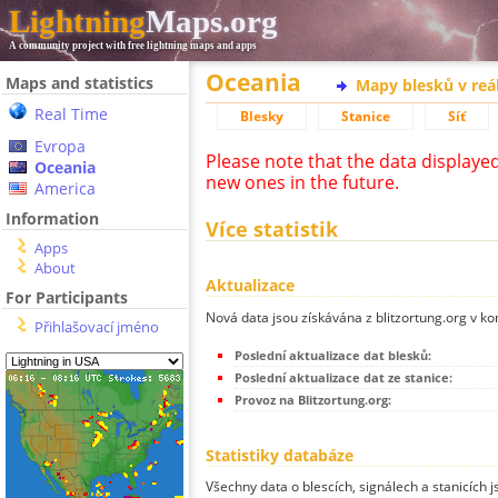
Lightning
Maps.org
A community project with free lightning maps and apps
Oceania
Maps and statistics
Mapy blesků v reá
Real Time
Blesky
Stanice
Síť
Evropa
Please note that the data displaye
Oceania
new ones in the future.
America
Information
Více statistik
Apps
About
Aktualizace
For Participants
Nová data jsou získávána z blitzortung.org v ko
Přihlašovací jméno
Poslední aktualizace dat blesků:
Poslední aktualizace dat ze stanice:
Provoz na Blitzortung.org:
Statistiky databáze
Všechny data o blescích, signálech a stanicích 