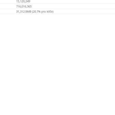
15,120,249
716,016,365
31,312.8MB (20.7% pro klíče)