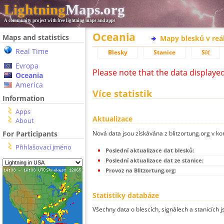
Lightning
Maps.org
A community project with free lightning maps and apps
Oceania
Maps and statistics
Mapy blesků v reá
Real Time
Blesky
Stanice
Síť
Evropa
Please note that the data displaye
Oceania
America
Více statistik
Information
Apps
Aktualizace
About
Nová data jsou získávána z blitzortung.org v ko
For Participants
Přihlašovací jméno
Poslední aktualizace dat blesků:
Poslední aktualizace dat ze stanice:
Provoz na Blitzortung.org:
Statistiky databáze
Všechny data o blescích, signálech a stanicích 