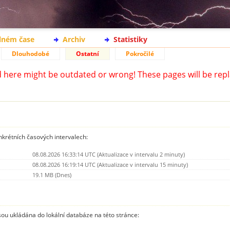
lném čase
Archiv
Statistiky
Dlouhodobé
Ostatní
Pokročilé
d here might be outdated or wrong! These pages will be repl
nkrétních časových intervalech:
08.08.2026 16:33:14 UTC (Aktualizace v intervalu 2 minuty)
08.08.2026 16:19:14 UTC (Aktualizace v intervalu 15 minuty)
19.1 MB (Dnes)
jsou ukládána do lokální databáze na této stránce: