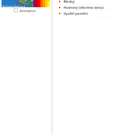
Blesky:
Hodnoty (všechna data):
Animation
Využití paměti: