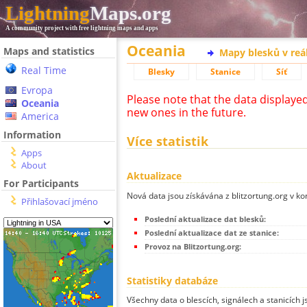
Lightning
Maps.org
A community project with free lightning maps and apps
Oceania
Maps and statistics
Mapy blesků v reá
Real Time
Blesky
Stanice
Síť
Evropa
Please note that the data displaye
Oceania
new ones in the future.
America
Information
Více statistik
Apps
About
Aktualizace
For Participants
Nová data jsou získávána z blitzortung.org v ko
Přihlašovací jméno
Poslední aktualizace dat blesků:
Poslední aktualizace dat ze stanice:
Provoz na Blitzortung.org:
Statistiky databáze
Všechny data o blescích, signálech a stanicích 