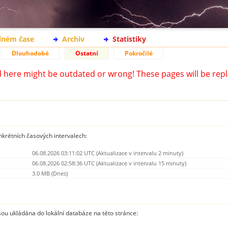
lném čase
Archiv
Statistiky
Dlouhodobé
Ostatní
Pokročilé
d here might be outdated or wrong! These pages will be repl
nkrétních časových intervalech:
06.08.2026 03:11:02 UTC (Aktualizace v intervalu 2 minuty)
06.08.2026 02:58:36 UTC (Aktualizace v intervalu 15 minuty)
3.0 MB (Dnes)
jsou ukládána do lokální databáze na této stránce: