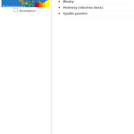
Blesky:
Hodnoty (všechna data):
Animation
Využití paměti: