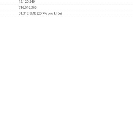
15,120,249
716,016,365
31,312.8MB (20.7% pro klíče)