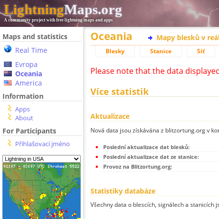
Lightning
Maps.org
A community project with free lightning maps and apps
Oceania
Maps and statistics
Mapy blesků v reá
Real Time
Blesky
Stanice
Síť
Evropa
Please note that the data displaye
Oceania
America
Více statistik
Information
Apps
Aktualizace
About
Nová data jsou získávána z blitzortung.org v ko
For Participants
Přihlašovací jméno
Poslední aktualizace dat blesků:
Poslední aktualizace dat ze stanice:
Provoz na Blitzortung.org:
Statistiky databáze
Všechny data o blescích, signálech a stanicích 