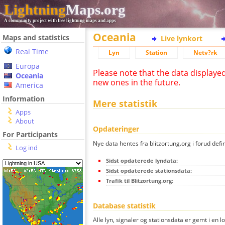
Lightning
Maps.org
A community project with free lightning maps and apps
Oceania
Maps and statistics
Live lynkort
Real Time
Lyn
Station
Netv?rk
Europa
Please note that the data displaye
Oceania
new ones in the future.
America
Information
Mere statistik
Apps
About
Opdateringer
For Participants
Nye data hentes fra blitzortung.org i forud defi
Log ind
Sidst opdaterede lyndata:
Sidst opdaterede stationsdata:
Trafik til Blitzortung.org:
Database statistik
Alle lyn, signaler og stationsdata er gemt i en