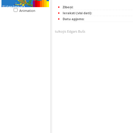
Zibeņi:
Animation
Ieraksti (visi dati):
Datu apjoms:
tulkojis Edgars Bušs