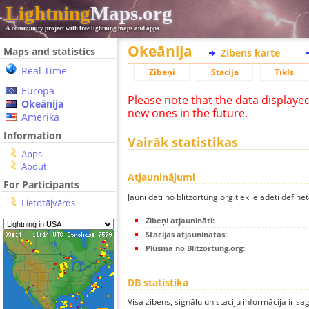
Lightning
Maps.org
A community project with free lightning maps and apps
Okeānija
Maps and statistics
Zibens karte
Real Time
Zibeņi
Stacija
Tīkls
Europa
Please note that the data displaye
Okeānija
new ones in the future.
Amerika
Information
Vairāk statistikas
Apps
About
Atjauninājumi
For Participants
Jauni dati no blitzortung.org tiek ielādēti definēt
Lietotājvārds
Zibeņi atjaunināti:
Stacijas atjauninātas:
Plūsma no Blitzortung.org:
DB statistika
Visa zibens, signālu un staciju informācija ir sa