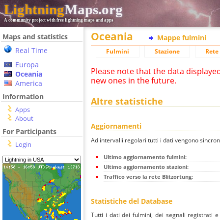
Lightning
Maps.org
A community project with free lightning maps and apps
Oceania
Maps and statistics
Mappe fulmini
Real Time
Fulmini
Stazione
Rete 
Europa
Please note that the data displaye
Oceania
new ones in the future.
America
Information
Altre statistiche
Apps
About
Aggiornamenti
For Participants
Ad intervalli regolari tutti i dati vengono sincron
Login
Ultimo aggiornamento fulmini:
Ultimo aggiornamento stazioni:
Traffico verso la rete Blitzortung:
Statistiche del Database
Tutti i dati dei fulmini, dei segnali registrati