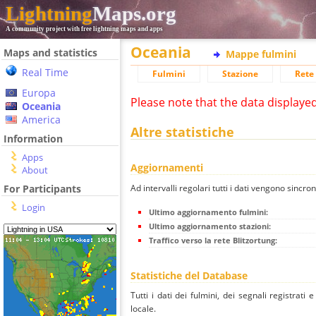
Lightning
Maps.org
A community project with free lightning maps and apps
Oceania
Maps and statistics
Mappe fulmini
Real Time
Fulmini
Stazione
Rete 
Europa
Please note that the data displaye
Oceania
America
Altre statistiche
Information
Apps
Aggiornamenti
About
Ad intervalli regolari tutti i dati vengono sincron
For Participants
Login
Ultimo aggiornamento fulmini:
Ultimo aggiornamento stazioni:
Traffico verso la rete Blitzortung:
Statistiche del Database
Tutti i dati dei fulmini, dei segnali registrati
locale.