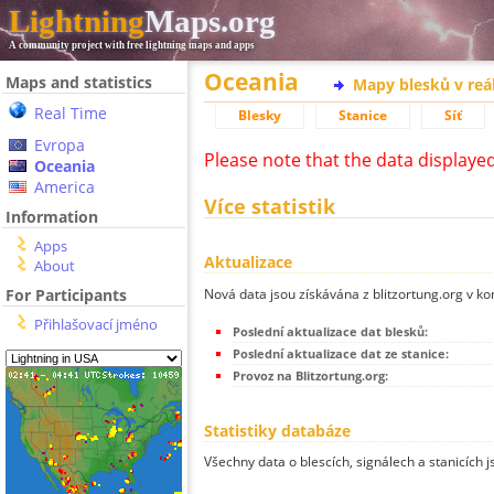
Lightning
Maps.org
A community project with free lightning maps and apps
Oceania
Maps and statistics
Mapy blesků v reá
Real Time
Blesky
Stanice
Síť
Evropa
Please note that the data displaye
Oceania
America
Více statistik
Information
Apps
Aktualizace
About
Nová data jsou získávána z blitzortung.org v ko
For Participants
Přihlašovací jméno
Poslední aktualizace dat blesků:
Poslední aktualizace dat ze stanice:
Provoz na Blitzortung.org:
Statistiky databáze
Všechny data o blescích, signálech a stanicích 