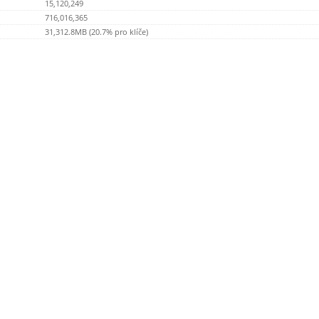
15,120,249
716,016,365
31,312.8MB (20.7% pro klíče)