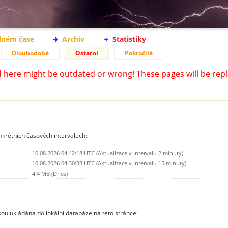
lném čase
Archiv
Statistiky
Dlouhodobé
Ostatní
Pokročilé
d here might be outdated or wrong! These pages will be repl
nkrétních časových intervalech:
10.08.2026 04:42:18 UTC (Aktualizace v intervalu 2 minuty)
10.08.2026 04:30:33 UTC (Aktualizace v intervalu 15 minuty)
4.4 MB (Dnes)
jsou ukládána do lokální databáze na této stránce: