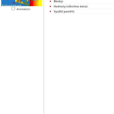
Blesky:
Hodnoty (všechna data):
Animation
Využití paměti: