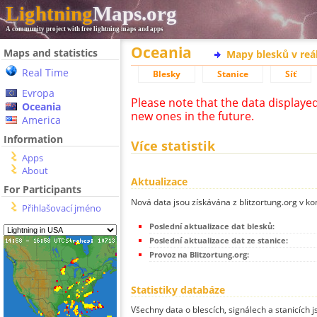
Lightning
Maps.org
A community project with free lightning maps and apps
Oceania
Maps and statistics
Mapy blesků v reá
Real Time
Blesky
Stanice
Síť
Evropa
Please note that the data displaye
Oceania
new ones in the future.
America
Information
Více statistik
Apps
About
Aktualizace
For Participants
Nová data jsou získávána z blitzortung.org v ko
Přihlašovací jméno
Poslední aktualizace dat blesků:
Poslední aktualizace dat ze stanice:
Provoz na Blitzortung.org:
Statistiky databáze
Všechny data o blescích, signálech a stanicích 