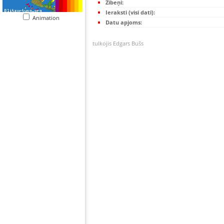
Zibeņi:
Ieraksti (visi dati):
Animation
Datu apjoms:
tulkojis Edgars Bušs