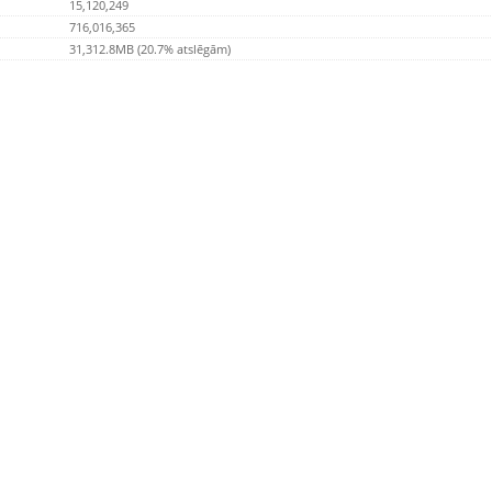
15,120,249
716,016,365
31,312.8MB (20.7% atslēgām)