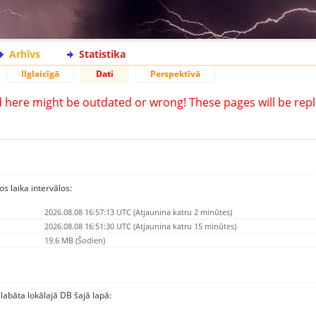
Arhīvs
Statistika
Ilglaicīgā
Dati
Perspektīvā
d here might be outdated or wrong! These pages will be repl
os laika intervālos:
2026.08.08 16:57:13 UTC (Atjaunina katru 2 minūtes)
2026.08.08 16:51:30 UTC (Atjaunina katru 15 minūtes)
19.6 MB (Šodien)
glabāta lokālajā DB šajā lapā: