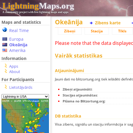
Lightning
Maps.org
A community project with free lightning maps and apps
Okeānija
Maps and statistics
Zibens karte
Real Time
Zibeņi
Stacija
Tīkls
Europa
Please note that the data displaye
Okeānija
Amerika
Vairāk statistikas
Information
Apps
Atjauninājumi
About
Jauni dati no blitzortung.org tiek ielādēti definēt
For Participants
Lietotājvārds
Zibeņi atjaunināti:
Stacijas atjauninātas:
Plūsma no Blitzortung.org:
DB statistika
Visa zibens, signālu un staciju informācija ir sa