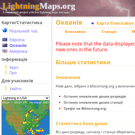
Lightning
Maps.org
A community project with free lightning maps and apps
Океанія
Карти/Статистика
Карта блискавок
Реальний час
Блискавки
Станція
М
Європа
Please note that the data displaye
Океанія
new ones in the future.
Америка
Інформація
Більше статистики
Apps
Про
Оновлення
Для учасників
Нові дані, зібрані з blitzortung.org у визначе
Увійти
Останнє оновлення даних розрядів:
Останнє оновлення даних станції:
Трафік на Blitzortung.org:
Статистика бази даних
Всі дані розряду, сигналу і станції зберігаєт