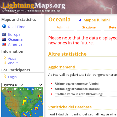
Lightning
Maps.org
A community project with free lightning maps and apps
Oceania
Maps and statistics
Mappe fulmini
Real Time
Fulmini
Stazione
Rete 
Europa
Please note that the data displaye
Oceania
new ones in the future.
America
Information
Altre statistiche
Apps
About
Aggiornamenti
For Participants
Ad intervalli regolari tutti i dati vengono sincron
Login
Ultimo aggiornamento fulmini:
Ultimo aggiornamento stazioni:
Traffico verso la rete Blitzortung:
Statistiche del Database
Tutti i dati dei fulmini, dei segnali registrati