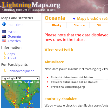
Lightning
Maps.org
A community project with free lightning maps and apps
Oceania
Maps and statistics
Mapy blesků v reá
Real Time
Blesky
Stanice
Síť
Evropa
Please note that the data displaye
Oceania
new ones in the future.
America
Information
Více statistik
Apps
About
Aktualizace
For Participants
Nová data jsou získávána z blitzortung.org v ko
Přihlašovací jméno
Poslední aktualizace dat blesků:
Poslední aktualizace dat ze stanice:
Provoz na Blitzortung.org:
Statistiky databáze
Všechny data o blescích, signálech a stanicích 