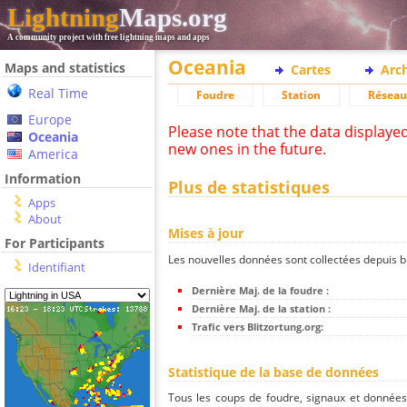
Lightning
Maps.org
A community project with free lightning maps and apps
Oceania
Maps and statistics
Cartes
Arc
Real Time
Foudre
Station
Réseau
Europe
Please note that the data displaye
Oceania
new ones in the future.
America
Information
Plus de statistiques
Apps
About
Mises à jour
For Participants
Les nouvelles données sont collectées depuis bli
Identifiant
Dernière Maj. de la foudre :
Dernière Maj. de la station :
Trafic vers Blitzortung.org:
Statistique de la base de données
Tous les coups de foudre, signaux et donnée