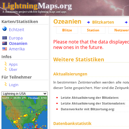
Lightning
Maps.org
A community project with free lightning maps and apps
Ozeanien
Karten/Statistiken
Blitzkarten
Echtzeit
Blitze
Station
Netzwer
Europa
Please note that the data displaye
Ozeanien
new ones in the future.
Amerika
Infos
Weitere Statistiken
Apps
Über
Aktualisierungen
Für Teilnehmer
In bestimmten Zeitintervallen werden alle no
Login
dieser Seite gespeichert. Hier sind die Zeitpunk
Letzte Aktualisierung der Blitzdaten:
Letzte Aktualisierung der Stationsdaten:
Datenverkehr mit Blitzortung.org:
Datenbankstatistik