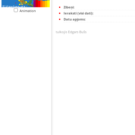
Zibeņi:
Animation
Ieraksti (visi dati):
Datu apjoms:
tulkojis Edgars Bušs