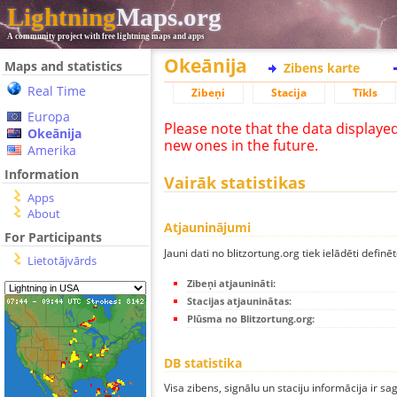
Lightning
Maps.org
A community project with free lightning maps and apps
Okeānija
Maps and statistics
Zibens karte
Real Time
Zibeņi
Stacija
Tīkls
Europa
Please note that the data displaye
Okeānija
new ones in the future.
Amerika
Information
Vairāk statistikas
Apps
About
Atjauninājumi
For Participants
Jauni dati no blitzortung.org tiek ielādēti definēt
Lietotājvārds
Zibeņi atjaunināti:
Stacijas atjauninātas:
Plūsma no Blitzortung.org:
DB statistika
Visa zibens, signālu un staciju informācija ir sa