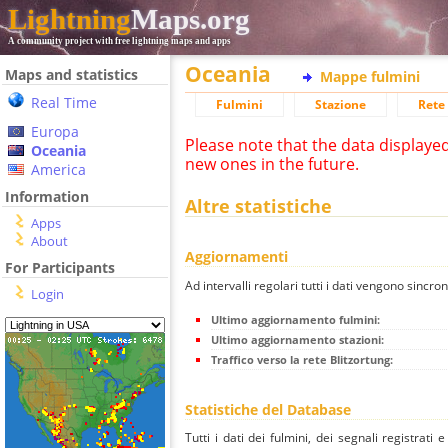
Lightning
Maps.org
A community project with free lightning maps and apps
Oceania
Maps and statistics
Mappe fulmini
Real Time
Fulmini
Stazione
Rete 
Europa
Please note that the data displaye
Oceania
new ones in the future.
America
Information
Altre statistiche
Apps
About
Aggiornamenti
For Participants
Ad intervalli regolari tutti i dati vengono sincron
Login
Ultimo aggiornamento fulmini:
Ultimo aggiornamento stazioni:
Traffico verso la rete Blitzortung:
Statistiche del Database
Tutti i dati dei fulmini, dei segnali registrati