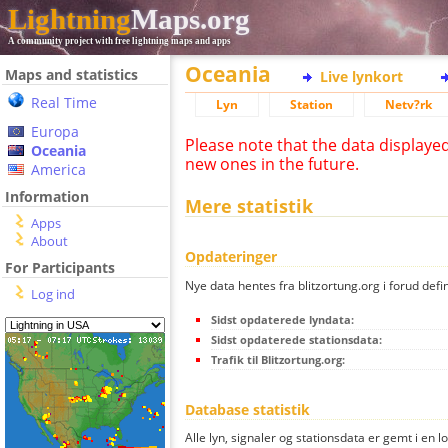
Lightning
Maps.org
A community project with free lightning maps and apps
Oceania
Maps and statistics
Live lynkort
Real Time
Lyn
Station
Netv?rk
Europa
Please note that the data displaye
Oceania
new ones in the future.
America
Information
Mere statistik
Apps
About
Opdateringer
For Participants
Nye data hentes fra blitzortung.org i forud defi
Log ind
Sidst opdaterede lyndata:
Sidst opdaterede stationsdata:
Trafik til Blitzortung.org:
Database statistik
Alle lyn, signaler og stationsdata er gemt i en