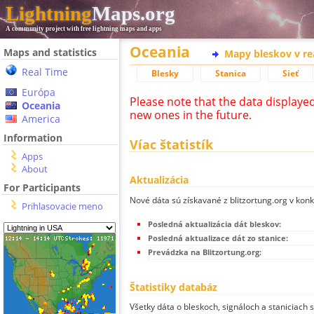
Lightning
Maps.org
A community project with free lightning maps and apps
Oceania
Maps and statistics
Mapy bleskov v r
Real Time
Blesky
Stanica
Sieť
Európa
Please note that the data displaye
Oceania
new ones in the future.
America
Information
Víac štatistík
Apps
About
Aktualizácia
For Participants
Nové dáta sú získavané z blitzortung.org v kon
Prihlasovacie meno
Posledná aktualizácia dát bleskov:
Posledná aktualizace dát zo stanice:
Prevádzka na Blitzortung.org:
Štatistiky databáz
Všetky dáta o bleskoch, signáloch a staniciach 