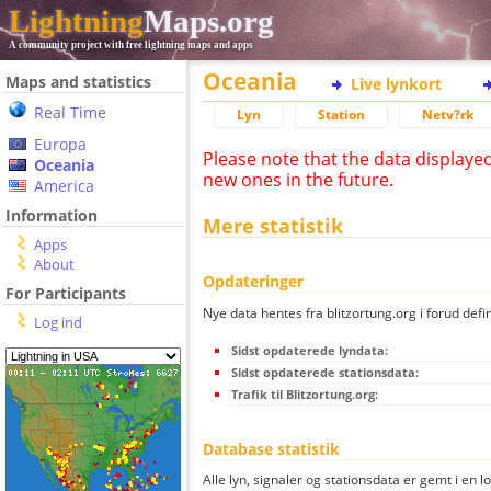
Lightning
Maps.org
A community project with free lightning maps and apps
Oceania
Maps and statistics
Live lynkort
Real Time
Lyn
Station
Netv?rk
Europa
Please note that the data displaye
Oceania
new ones in the future.
America
Information
Mere statistik
Apps
About
Opdateringer
For Participants
Nye data hentes fra blitzortung.org i forud defi
Log ind
Sidst opdaterede lyndata:
Sidst opdaterede stationsdata:
Trafik til Blitzortung.org:
Database statistik
Alle lyn, signaler og stationsdata er gemt i en