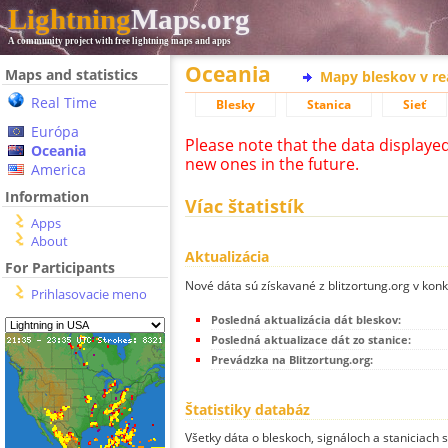
Lightning
Maps.org
A community project with free lightning maps and apps
Oceania
Maps and statistics
Mapy bleskov v r
Real Time
Blesky
Stanica
Sieť
Európa
Please note that the data displaye
Oceania
new ones in the future.
America
Information
Víac štatistík
Apps
About
Aktualizácia
For Participants
Nové dáta sú získavané z blitzortung.org v kon
Prihlasovacie meno
Posledná aktualizácia dát bleskov:
Posledná aktualizace dát zo stanice:
Prevádzka na Blitzortung.org:
Štatistiky databáz
Všetky dáta o bleskoch, signáloch a staniciach 