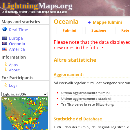
Lightning
Maps.org
A community project with free lightning maps and apps
Oceania
Maps and statistics
Mappe fulmini
Real Time
Fulmini
Stazione
Rete 
Europa
Please note that the data displaye
Oceania
new ones in the future.
America
Information
Altre statistiche
Apps
About
Aggiornamenti
For Participants
Ad intervalli regolari tutti i dati vengono sincron
Login
Ultimo aggiornamento fulmini:
Ultimo aggiornamento stazioni:
Traffico verso la rete Blitzortung:
Statistiche del Database
Tutti i dati dei fulmini, dei segnali registrati