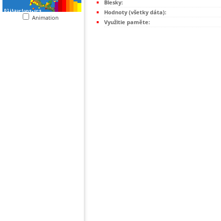
Blesky:
Hodnoty (všetky dáta):
Animation
Využitie paměte: