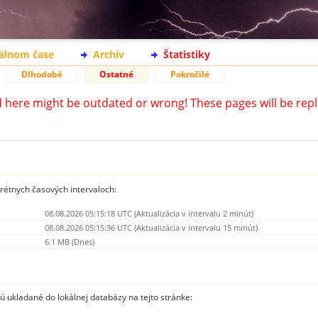
eálnom čase
Archív
Štatistiky
Dlhodobé
Ostatné
Pokročilé
d here might be outdated or wrong! These pages will be repl
krétnych časových intervaloch:
08.08.2026 05:15:18 UTC (Aktualizácia v intervalu 2 minút)
08.08.2026 05:15:36 UTC (Aktualizácia v intervalu 15 minút)
6.1 MB (Dnes)
sú ukladané do lokálnej databázy na tejto stránke: