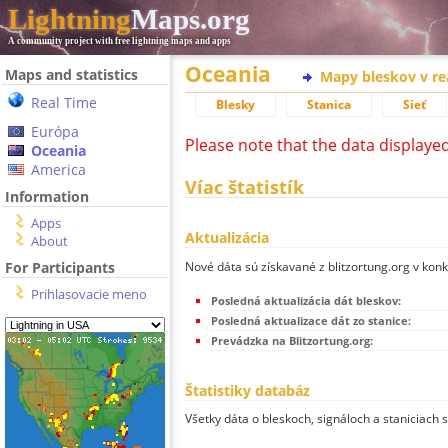
Lightning
Maps.org
A community project with free lightning maps and apps
Oceania
Maps and statistics
Mapy bleskov v r
Real Time
Blesky
Stanica
Sieť
Európa
Please note that the data displaye
Oceania
America
Víac štatistík
Information
Apps
Aktualizácia
About
Nové dáta sú získavané z blitzortung.org v kon
For Participants
Prihlasovacie meno
Posledná aktualizácia dát bleskov:
Posledná aktualizace dát zo stanice:
Prevádzka na Blitzortung.org:
Štatistiky databáz
Všetky dáta o bleskoch, signáloch a staniciach 