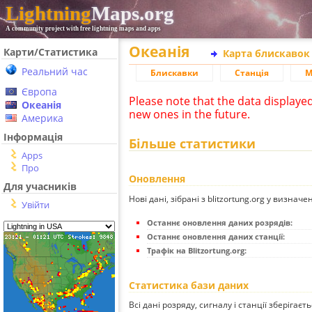
Lightning
Maps.org
A community project with free lightning maps and apps
Океанія
Карти/Статистика
Карта блискавок
Реальний час
Блискавки
Станція
М
Європа
Please note that the data displaye
Океанія
new ones in the future.
Америка
Інформація
Більше статистики
Apps
Про
Оновлення
Для учасників
Нові дані, зібрані з blitzortung.org у визначе
Увійти
Останнє оновлення даних розрядів:
Останнє оновлення даних станції:
Трафік на Blitzortung.org:
Статистика бази даних
Всі дані розряду, сигналу і станції зберігаєт