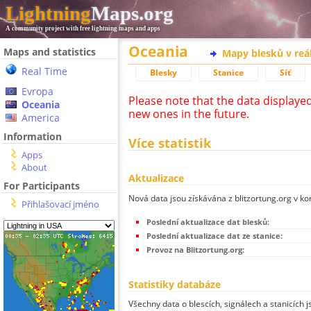
Lightning
Maps.org
A community project with free lightning maps and apps
Oceania
Maps and statistics
Mapy blesků v reá
Real Time
Blesky
Stanice
Síť
Evropa
Please note that the data displaye
Oceania
new ones in the future.
America
Information
Více statistik
Apps
About
Aktualizace
For Participants
Nová data jsou získávána z blitzortung.org v ko
Přihlašovací jméno
Poslední aktualizace dat blesků:
Poslední aktualizace dat ze stanice:
Provoz na Blitzortung.org:
Statistiky databáze
Všechny data o blescích, signálech a stanicích 