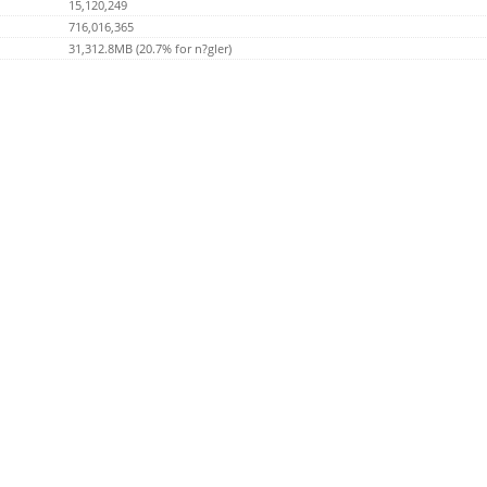
15,120,249
716,016,365
31,312.8MB (20.7% for n?gler)