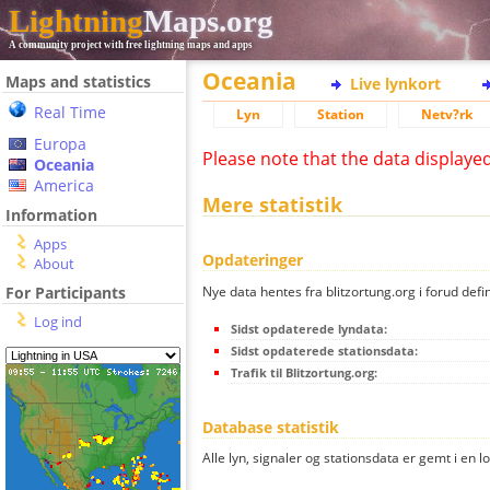
Lightning
Maps.org
A community project with free lightning maps and apps
Oceania
Maps and statistics
Live lynkort
Real Time
Lyn
Station
Netv?rk
Europa
Please note that the data displaye
Oceania
America
Mere statistik
Information
Apps
Opdateringer
About
Nye data hentes fra blitzortung.org i forud defi
For Participants
Log ind
Sidst opdaterede lyndata:
Sidst opdaterede stationsdata:
Trafik til Blitzortung.org:
Database statistik
Alle lyn, signaler og stationsdata er gemt i en