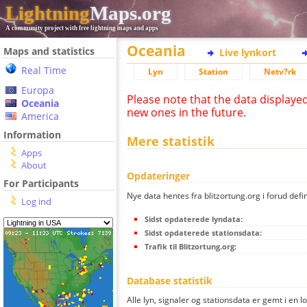
Lightning
Maps.org
A community project with free lightning maps and apps
Oceania
Maps and statistics
Live lynkort
Real Time
Lyn
Station
Netv?rk
Europa
Please note that the data displaye
Oceania
new ones in the future.
America
Information
Mere statistik
Apps
About
Opdateringer
For Participants
Nye data hentes fra blitzortung.org i forud defi
Log ind
Sidst opdaterede lyndata:
Sidst opdaterede stationsdata:
Trafik til Blitzortung.org:
Database statistik
Alle lyn, signaler og stationsdata er gemt i en