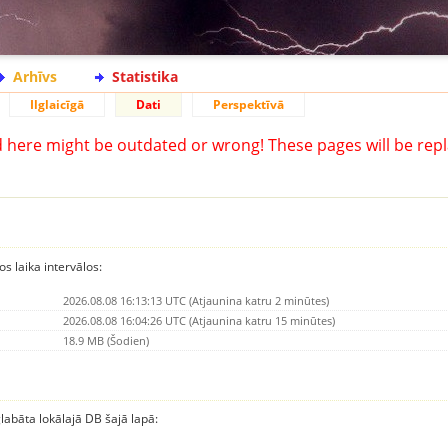
Arhīvs
Statistika
Ilglaicīgā
Dati
Perspektīvā
d here might be outdated or wrong! These pages will be repl
os laika intervālos:
2026.08.08 16:13:13 UTC (Atjaunina katru 2 minūtes)
2026.08.08 16:04:26 UTC (Atjaunina katru 15 minūtes)
18.9 MB (Šodien)
glabāta lokālajā DB šajā lapā: