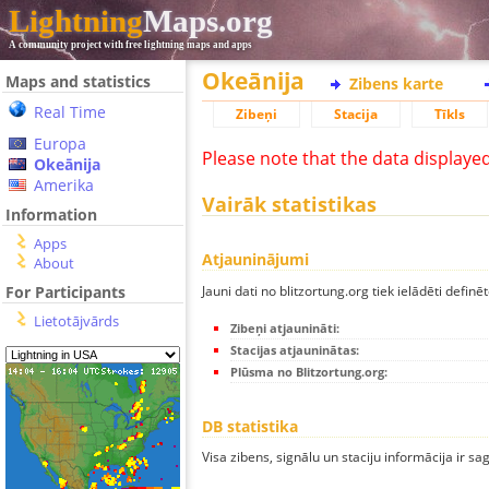
Lightning
Maps.org
A community project with free lightning maps and apps
Okeānija
Maps and statistics
Zibens karte
Real Time
Zibeņi
Stacija
Tīkls
Europa
Please note that the data displaye
Okeānija
Amerika
Vairāk statistikas
Information
Apps
Atjauninājumi
About
Jauni dati no blitzortung.org tiek ielādēti definēt
For Participants
Lietotājvārds
Zibeņi atjaunināti:
Stacijas atjauninātas:
Plūsma no Blitzortung.org:
DB statistika
Visa zibens, signālu un staciju informācija ir sa