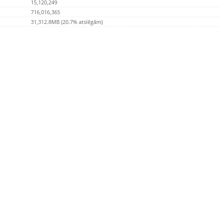
15,120,249
716,016,365
31,312.8MB (20.7% atslēgām)