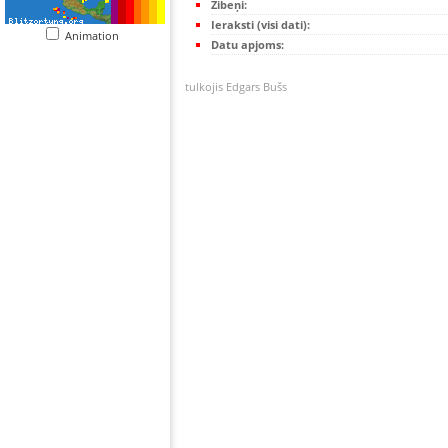
Zibeņi:
Ieraksti (visi dati):
Animation
Datu apjoms:
tulkojis Edgars Bušs