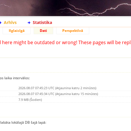
Arhīvs
Statistika
Ilglaicīgā
Dati
Perspektīvā
d here might be outdated or wrong! These pages will be repl
os laika intervālos:
2026.08.07 07:45:23 UTC (Atjaunina katru 2 minūtes)
2026.08.07 07:45:34 UTC (Atjaunina katru 15 minūtes)
7.9 MB (Šodien)
glabāta lokālajā DB šajā lapā: