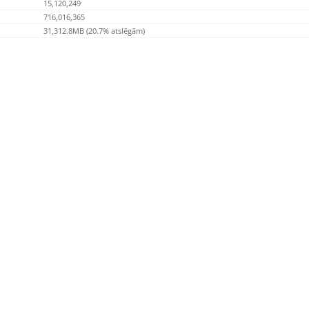
15,120,249
716,016,365
31,312.8MB (20.7% atslēgām)