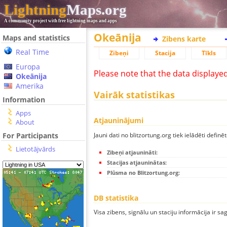
Lightning
Maps.org
A community project with free lightning maps and apps
Okeānija
Maps and statistics
Zibens karte
Real Time
Zibeņi
Stacija
Tīkls
Europa
Please note that the data displaye
Okeānija
Amerika
Vairāk statistikas
Information
Apps
Atjauninājumi
About
Jauni dati no blitzortung.org tiek ielādēti definēt
For Participants
Lietotājvārds
Zibeņi atjaunināti:
Stacijas atjauninātas:
Plūsma no Blitzortung.org:
DB statistika
Visa zibens, signālu un staciju informācija ir sa