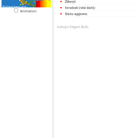
Zibeņi:
Ieraksti (visi dati):
Animation
Datu apjoms:
tulkojis Edgars Bušs