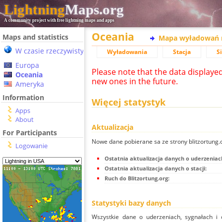
Lightning
Maps.org
A community project with free lightning maps and apps
Oceania
Maps and statistics
Mapa wyładowań 
W czasie rzeczywistym
Wyładowania
Stacja
S
Europa
Please note that the data displaye
Oceania
new ones in the future.
Ameryka
Information
Więcej statystyk
Apps
About
Aktualizacja
For Participants
Nowe dane pobierane sa ze strony blitzortung
Logowanie
Ostatnia aktualizacja danych o uderzeniac
Ostatnia aktualizacja danych o stacji:
Ruch do Blitzortung.org:
Statystyki bazy danych
Wszystkie dane o uderzeniach, sygnałach i 