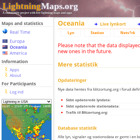
Lightning
Maps.org
A community project with free lightning maps and apps
Oceania
Maps and statistics
Live lynkort
Real Time
Lyn
Station
Netv?rk
Europa
Please note that the data displaye
Oceania
new ones in the future.
America
Information
Mere statistik
Apps
About
Opdateringer
For Participants
Nye data hentes fra blitzortung.org i forud defi
Log ind
Sidst opdaterede lyndata:
Sidst opdaterede stationsdata:
Trafik til Blitzortung.org:
Database statistik
Alle lyn, signaler og stationsdata er gemt i en