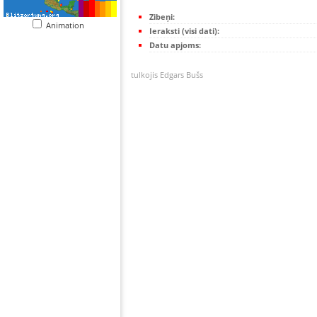
Zibeņi:
Animation
Ieraksti (visi dati):
Datu apjoms:
tulkojis Edgars Bušs