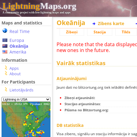
Lightning
Maps.org
A community project with free lightning maps and apps
Okeānija
Maps and statistics
Zibens karte
Real Time
Zibeņi
Stacija
Tīkls
Europa
Please note that the data displaye
Okeānija
new ones in the future.
Amerika
Information
Vairāk statistikas
Apps
About
Atjauninājumi
For Participants
Jauni dati no blitzortung.org tiek ielādēti definēt
Lietotājvārds
Zibeņi atjaunināti:
Stacijas atjauninātas:
Plūsma no Blitzortung.org:
DB statistika
Visa zibens, signālu un staciju informācija ir sa