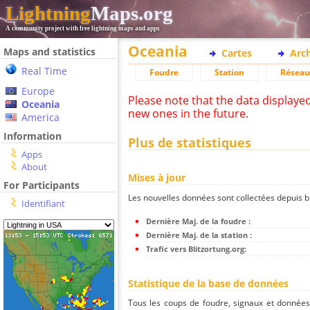
Lightning
Maps.org
A community project with free lightning maps and apps
Oceania
Maps and statistics
Cartes
Arc
Real Time
Foudre
Station
Réseau
Europe
Please note that the data displaye
Oceania
new ones in the future.
America
Information
Plus de statistiques
Apps
About
Mises à jour
For Participants
Les nouvelles données sont collectées depuis bli
Identifiant
Dernière Maj. de la foudre :
Dernière Maj. de la station :
Trafic vers Blitzortung.org:
Statistique de la base de données
Tous les coups de foudre, signaux et donnée