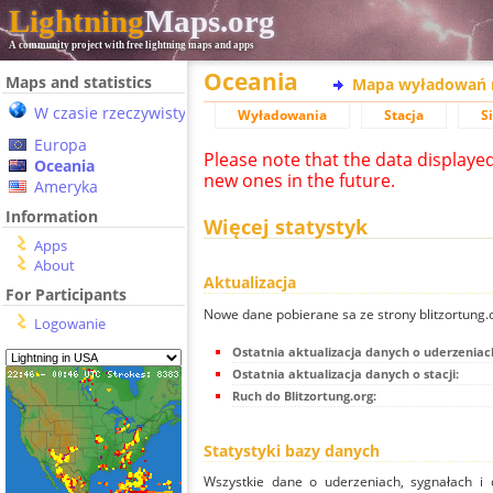
Lightning
Maps.org
A community project with free lightning maps and apps
Oceania
Maps and statistics
Mapa wyładowań 
W czasie rzeczywistym
Wyładowania
Stacja
S
Europa
Please note that the data displaye
Oceania
new ones in the future.
Ameryka
Information
Więcej statystyk
Apps
About
Aktualizacja
For Participants
Nowe dane pobierane sa ze strony blitzortung
Logowanie
Ostatnia aktualizacja danych o uderzeniac
Ostatnia aktualizacja danych o stacji:
Ruch do Blitzortung.org:
Statystyki bazy danych
Wszystkie dane o uderzeniach, sygnałach i 